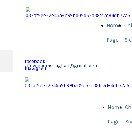
Home
Ch
Page
Si
facebook
flowerooms.cagliari@gmail.com
instagram
Home
Ch
Page
Si