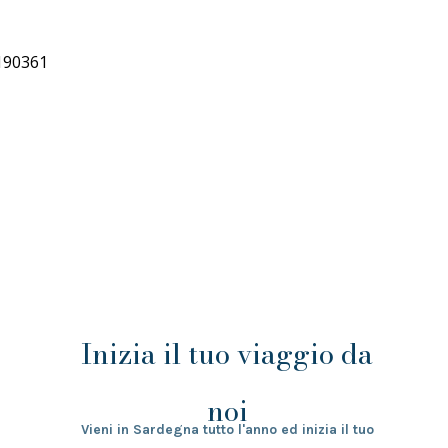
FLOWER
ROOMS
CAGLIARI
Mare, storia, divertimento: questo ed
altro, a Cagliari.
Inizia il tuo viaggio da
noi
Vieni in Sardegna tutto l'anno ed inizia il tuo